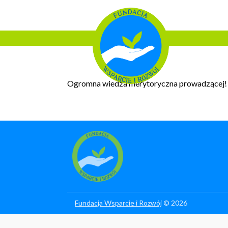
Ogromna wiedza merytoryczna prowadzącej!
Fundacja Wsparcie i Rozwój
© 2026