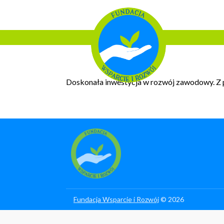
Doskonała inwestycja w rozwój zawodowy. Z
Fundacja Wsparcie i Rozwój
© 2026