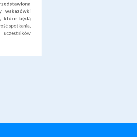
rzedstawiona
ły wskazówki
, które będą
ość spotkania,
a uczestników