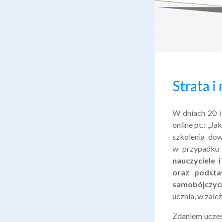
PUBLISHED:
Strata i
W dniach 20 i
online pt.: „J
szkolenia dow
w przypadku 
nauczyciele
oraz podsta
samobójczyc
ucznia, w zale
Zdaniem uczes