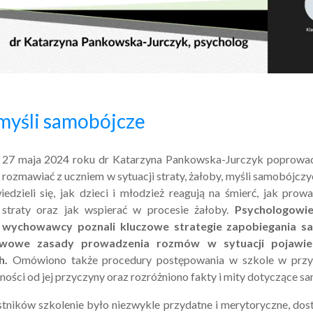
27 MAJA 2024
 myśli samobójcze
 27 maja 2024 roku dr Katarzyna Pankowska-Jurczyk poprowad
ak rozmawiać z uczniem w sytuacji straty, żałoby, myśli samobójczy
iedzieli się, jak dzieci i młodzież reagują na śmierć, jak pro
straty oraz jak wspierać w procesie żałoby.
Psychologowie
 i wychowawcy poznali kluczowe strategie zapobiegania 
wowe zasady prowadzenia rozmów w sytuacji pojawien
h.
Omówiono także procedury postępowania w szkole w przy
żności od jej przyczyny oraz rozróżniono fakty i mity dotyczące s
tników szkolenie było niezwykle przydatne i merytoryczne, dost