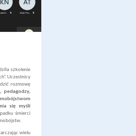
ziła szkolenie
ch”. Uczestnicy
wadzić rozmowę
, pedagodzy,
samobójstwom
ia się myśli
padku śmierci
amobójstw.
arczając wielu