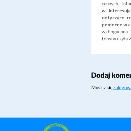
cennych inf
w interesuj
dotyczące r
pomocne w co
wzbogacona o
i dostarczyła 
Dodaj kome
Musisz się
zalogow